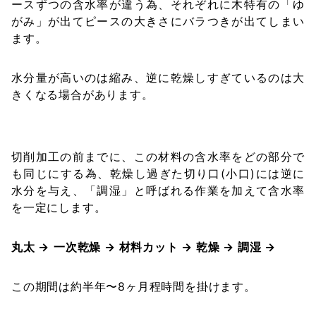
ースずつの含水率が違う為、それぞれに木特有の「ゆ
がみ」が出てピースの大きさにバラつきが出てしまい
ます。
水分量が高いのは縮み、逆に乾燥しすぎているのは大
きくなる場合があります。
切削加工の前までに、この材料の含水率をどの部分で
も同じにする為、乾燥し過ぎた切り口(小口)には逆に
水分を与え、「調湿」と呼ばれる作業を加えて含水率
を一定にします。
丸太 →
一次乾燥 → 材料カット → 乾燥 → 調湿 →
この期間は約半年〜8ヶ月程時間を掛けます。