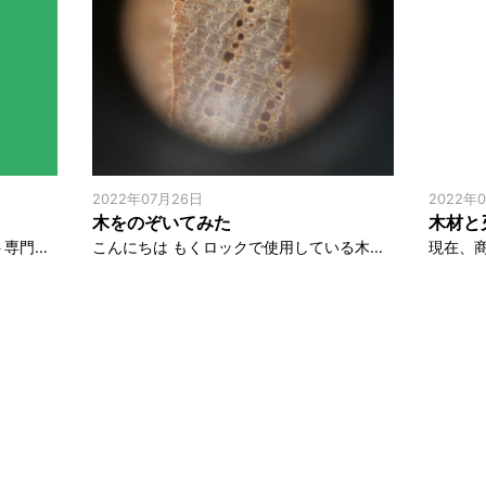
2022年07月26日
2022年
木をのぞいてみた
木材と
こんにちは 日本最大級のプレゼント専門サイト ギフトモールにて、「もくロック ビッグ 28ピース」の開発裏話などが掲載されました。 https://giftmall.co.jp/AXy4IRcx 姉妹サイト ベストプレゼ […]
こんにちは もくロックで使用している木の種類はおおよそ9種類あります。 その中から季節によって6種類前後のピースが製品の中に入ります。 木の種類は広葉樹ですが、その中でもいろんな表情がありますのでちょっとのぞいてみましょ […]