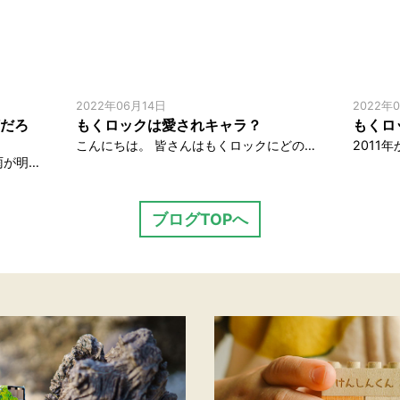
2022年06月14日
2022年
だろ
もくロックは愛されキャラ？
もくロ
こんにちは。 皆さんはもくロックにどのようなイメージを持たれているでしょう？ 誕生から10年近く共に過ごして感じた特徴や魅力の理由をご紹介します。 木製玩具としての機能ではなく、贈り物としてご検討されている方や贈られる子 […]
みなさん、こんにちは。 今年は梅雨が明けるのが早く、夏の訪れが早く、毎日暑いけど「もう夏って呼んで良いのかな？」と、ついつい考えてしまいます。そんな僕の調子も少し狂っていますが、もっと大きな地球のエコシステムもやはり何か […]
ブログTOPへ