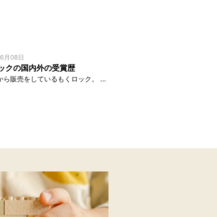
06月08日
ックの国内外の受賞歴
2011年から販売をしているもくロック。 ありがたいことに、これまで様々な賞を頂きました。 今回は、これまでに頂いた賞を、ご紹介します。 メゾン・エ・オブジェ グリーン・アイテナリー賞 2015年 フランス フランス […]