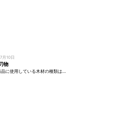
07月10日
刃物
現在、商品に使用している木材の種類は、針葉樹1種類と広葉樹9種類？。 もくロックを始めた当初は 「カエデ」・「サクラ」・「ホオノキ」・「カバ」・「シデ」の5種類からのスタートでした。 今回は、初期に使用していた5種類の木 […]